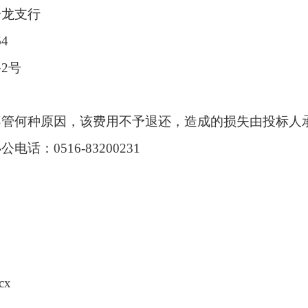
云龙支行
64
2号
不管何种原因，该费用不予退还，造成的损失由投标人
：0516-83200231
cx