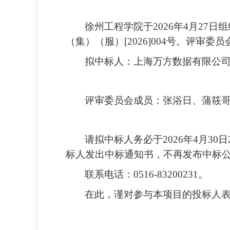
徐州工程学院于
202
6
年
4
月
27
日组
（集）（服）[2026]004号。评
拟中标人：上海万方数据有限公
评审委员会成员：
张浴日
、
蒲筱
请拟中标人务必于
202
6
年
4
月
30
日
标人发出中标通知书，不再发布中标
联系电话：
0516-83200231。
在此，谨对参与本项目的投标人