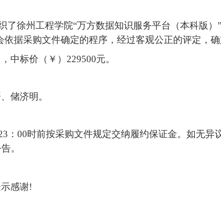
织了徐州工程学院
“万方数据知识服务平台（本科版）
审委员会依据采购文件确定的程序，经过客观公正的评定
司，中标价（￥）
229500
元。
哥
、
储济明
。
23：00时前按采购文件规定交纳履约保证金。如无
公告。
表示感谢
!