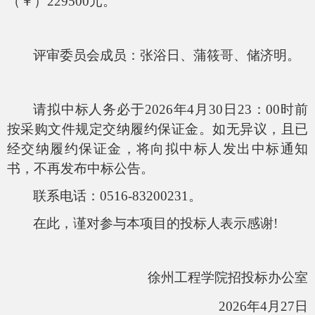
（￥）
229500
元。
评审委员会成员：
张浴日
、
蒲筱哥
、
储济明
。
请拟中标人务必于
202
6
年
4
月
30
日
23：00时前
按采购文件规定交纳履约保证金。如无异议，且已
经交纳履约保证金，将向拟中标人发出中标通知
书，不再发布中标公告。
联系电话：
0516-83200231。
在此，谨对参与本项目的投标人表示感谢
!
徐州工程学院招投标办公室
202
6
年
4
月
27
日