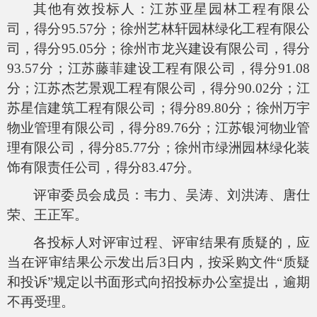
其他有效投标人：
江苏亚星园林工程有限公
司，得分
95.57分；
徐州艺林轩园林绿化工程有限公
司
，
得分
95.05分
；
徐州市龙兴建设有限公司
，
得分
93.57
分
；
江苏藤菲建设工程有限公司
，
得分
91.08
分
；
江苏杰艺景观工程有限公司
，
得分
90.02
分
；
江
苏星信建筑工程有限公司；得分
89.80
分
；
徐州万宇
物业管理有限公司
，
得分
89.76
分
；
江苏银河物业管
理有限公司
，
得分
85.77
分
；
徐州市绿洲园林绿化装
饰有限责任公司
，
得分
83.47
分
。
评审委员会成员：韦力
、
吴涛
、
刘洪涛
、
唐仕
荣
、
王正军
。
各投标人对评审过程、评审结果有质疑的，应
当在评审结果公示发出后
3日内，按采购文件“质疑
和投诉”规定以书面形式向招投标办公室提出，逾期
不再受理。