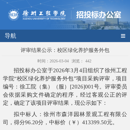
导航
评审结果公示：校区绿化养护服务外包
时间：2026-03-04
浏览：
442
招投标办公室于
2026年
3
月
4
日组织了徐州工程
学院
“校区绿化养护服务外包”项目采购评审，项目
编号：
徐工院（集）（服）
[2026]001号
。评审委员
会依据采购文件确定的程序，经过客观公正的评
定，确定了该项目评审结果，现公示如下：
拟中标人：
徐州市森洋园林景观工程有限公
司
，
得分
96.20
分，中标价（￥）
413399.50元。