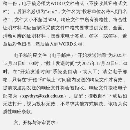
稿一份，电子稿必须为
WORD文档格式（不接收其它格式文
档），后缀名必须为“.doc”，文件名为“投标单位名称+项目名
称”，文件大小不超过50M。响应文件中所有资格性、符合性
证明材料均应当按照采购文件中格式要求提供完整、全面、
清晰可辨的证明材料，按要求电子签章、签字，或签字、盖
章后彩色扫描，然后插入到WORD文档。
电子稿响应文件（电子邮件）
“开始发送时间”为
202
5
年
12
月
23
日
9
：
00时，“
截止发送时间
”
为
202
5
年
12
月
23
日
9
：
3
0
时。
在
“开始发送时间”系统会自动（或人工）清空电子邮
箱，只有在“开始”和“截止”时间段内发送的响应文件才有效，
提前或逾期发送的响应文件将会被拒收。响应文件接收电子
邮箱为（
xgytbyx@xzit.edu.cn
）。提醒：接收邮件下载后如
无法打开，视为投标无效，不寻求其他方式解决。该项为实
质性响应条款。
六、开标与评审要求：