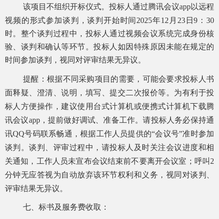
该项目不组织开标仪式。投标人通过腾讯会议
app以远程
视频的形式参加谈判，谈判开始时间
202
5
年
12
月
23
日
9
：
3
0
时。
整个谈判过程中，投标人通过视频会议系统完成身份核
验、谈判和确认等环节。投标人如因特殊原因未能在规定的
时间参加谈判，视同对评审结果无异议。
提醒：根据不同采购项目的需要，可能会要求投标人书
面释疑、澄清、说明，填写、提交二次报价等。为有利于投
标人方便操作，建议使用台式计算机或便携式计算机下载腾
讯会议
app，提前做好调试、准备工作。请投标人务必保持通
讯QQ号码联系畅通，根据工作人员提供的“会议号”准时参加
谈判。谈判、评审过程中，请投标人及时关注会议进度和相
关通知，工作人员未宣布会议结束前不要离开会议室；呼叫2
分钟无应答视为自动放弃该环节权利和义务，视同对谈判、
评审结果无异议。
七、标书及服务费收取：