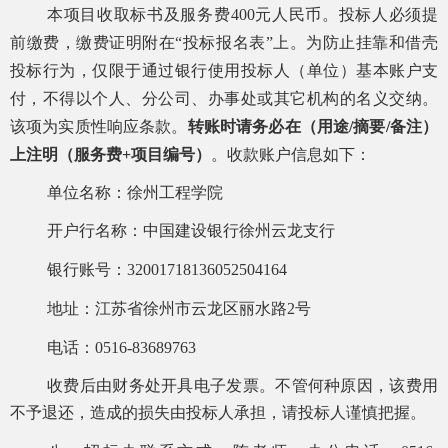
本项目收取标书及服务费
400
元人民币。投标人必须提
前缴费，缴费证明附在
“投标报名表”上。为防止挂靠和借壳
投标行为，仅限于通过银行使用投标人（单位）基本账户支
付，不得以个人、分公司、办事处或其它机构的名义交纳。
该项为实质性响应条款。
转账时请务必
在（用途
/摘要/备注）
上
注明（
服务费
+
项目编号）
。
收款账户信息如下：
单位名称：徐州工程学院
开户行名称：中国建设银行徐州云龙支行
银行账号：
32001718136052504164
地址：江苏省徐州市云龙区丽水路
2号
电话：
0516-83689763
收费后由财务处开具电子发票。不管何种原因，该费用
不予退还，造成的损失由投标人承担，请投标人谨慎把握。