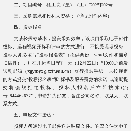
二、项目编号：徐工院（集）（工）
[2025]002号
三、
采购
需求
和
投标人资格
：（详见
附件内容
）
四、投标报名：
为减轻投标成本，提高采购效率，该项目采取电子邮件
投标、远程视频开标和评审的方式进行，不接受现场投标。
投标人务必填写
“投标报名
表
”
（提供两份，
word文件和盖章
扫描件）
，并在开标当
日
“前一天（
12
月
22
日
）
”
10
:00之前发
送到邮箱（
xgytbyx@xzit.edu.cn
）履行报名手续，未按规定
的方式提交
“投标报名表”和“标书及服务费缴纳承诺”或逾期提
交将会被拒绝投标。投标人报名后立即搜索QQ
号“
844462677
”，申请加为好友，备注公司名称、联系人、联
系方式。
五
、
响应文件送达
：
投标人须通过电子邮件送达响应文件。响应文件为电子