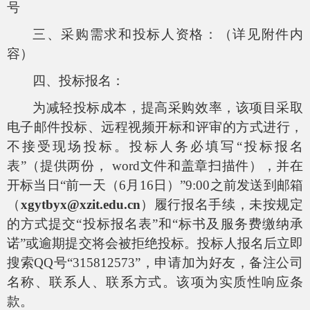
号
三、采购需求和投标人资格：（详见附件内
容）
四、投标报名：
为减轻投标成本，提高采购效率，该项目采取
电子邮件投标、远程视频开标和评审的方式进行，
不接受现场投标。投标人务必填写“投标报名
表”（提供两份，
word
文件和盖章扫描件），并在
开标当日“前一天（
6
月
16
日）”
9:00
之前发送到邮箱
（
xgytbyx@xzit.edu.cn
）履行报名手续，未按规定
的方式提交“投标报名表”和“标书及服务费缴纳承
诺”或逾期提交将会被拒绝投标。投标人报名后立即
搜索
QQ
号“
315812573
”，申请加为好友，备注公司
名称、联系人、联系方式。该项为实质性响应条
款。