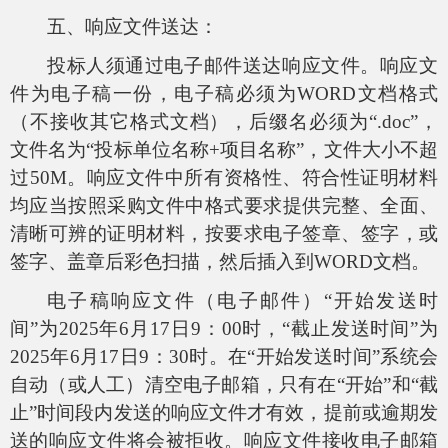
五、响应文件送达：
投标人须通过电子邮件送达响应文件。响应文
件为电子稿一份，电子稿必须为
WORD
文档格式
（不接收其它格式文档），后缀名必须为“
.doc
”，
文件名为“投标单位名称
+
项目名称”，文件大小不超
过
50M
。响应文件中所有资格性、符合性证明材料
均应当按照采购文件中格式要求提供完整、全面、
清晰可辨的证明材料，按要求电子签章、签字，或
签字、盖章后彩色扫描，然后插入到
WORD
文档。
电子稿响应文件（电子邮件）“开始发送时
间”为
2025
年
6
月
17
日
9
：
00
时，“截止发送时间”为
2025
年
6
月
17
日
9
：
30
时。在“开始发送时间”系统会
自动（或人工）清空电子邮箱，只有在“开始”和“截
止”时间段内发送的响应文件才有效，提前或逾期发
送的响应文件将会被拒收。响应文件接收电子邮箱