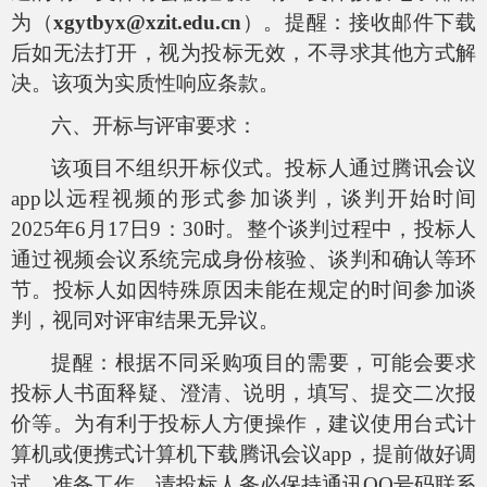
为（
xgytbyx@xzit.edu.cn
）。提醒：接收邮件下载
后如无法打开，视为投标无效，不寻求其他方式解
决。该项为实质性响应条款。
六、开标与评审要求：
该项目不组织开标仪式。投标人通过腾讯会议
app
以远程视频的形式参加谈判，谈判开始时间
2025
年
6
月
17
日
9
：
30
时。整个谈判过程中，投标人
通过视频会议系统完成身份核验、谈判和确认等环
节。投标人如因特殊原因未能在规定的时间参加谈
判，视同对评审结果无异议。
提醒：根据不同采购项目的需要，可能会要求
投标人书面释疑、澄清、说明，填写、提交二次报
价等。为有利于投标人方便操作，建议使用台式计
算机或便携式计算机下载腾讯会议
app
，提前做好调
试、准备工作。请投标人务必保持通讯
QQ
号码联系